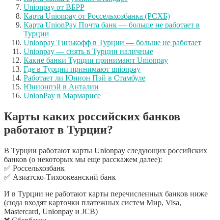
Unionpay от ВБРР
Карта Unionpay от Россельхозбанка (РСХБ)
Карта UnionPay Почта банк — больше не работает в
Турции
Unionpay Тинькофф в Турции — больше не работает
Unionpay — снять в Турции наличные
Какие банки Турции принимают Unionpay
Где в Турции принимают unionpay
Работает ли Юнион Пэй в Стамбуле
Юнионпэй в Анталии
UnionPay в Мармарисе
Карты каких российских банков
работают в Турции?
В Турции работают карты Unionpay следующих российских
банков (о некоторых мы еще расскажем далее):
✅ Россельхозбанк
✅ Азиатско-Тихоокеанский банк
И в Турции не работают карты перечисленных банков ниже
(сюда входят карточки платежных систем Мир, Visa,
Mastercard, Unionpay и JCB)