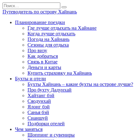
Перейти
Search
к
for:
Путеводитель по острову Хайнань
содержанию
Планирование поездки
Где лучше отдыхать на Хайнане
Когда лучше отдыхать
Погода на Хайнань
Сезоны для отдыха
Про визу
Как добраться
Связь в Китае
Деньги и карты
Купить страховку на Хайнань
Бухты и отели
Бухты Хайнань – какие бухты на острове лучше?
Про бухту Дадунхай
Хайтанг бэй
Сяодунхай
Ялонг бэй
Санья бэй
Сианшуй
Подборки отелей
Чем заняться
Шоппинг и сувениры