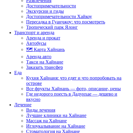
Развлечения
Достопримечательности
Экскурсии и гиды
Достопримечательности Хайкоу
Пересадка в Гуанчжоу: что посмотреть
Тропический парк Ялонг
Транспорт и аренда
Аренда и прокат
Автобусы
🗺️ Карта Хайнань
Аренда авто
Такси на Хайнане
Заказать трансфер
Еда
Кухня Хайнаня: что едят и что попробовать на
острове
Все фрукты Хайнань — фото, описание, цены
Где недорого поесть в Дадунхае — дешево и
вкусно
Лечение
Виды лечения
Лучшие клиники на Хайнане
Массаж на Хайнане
Иглоукалывание на Хайнане
Стоматология на Хайнане