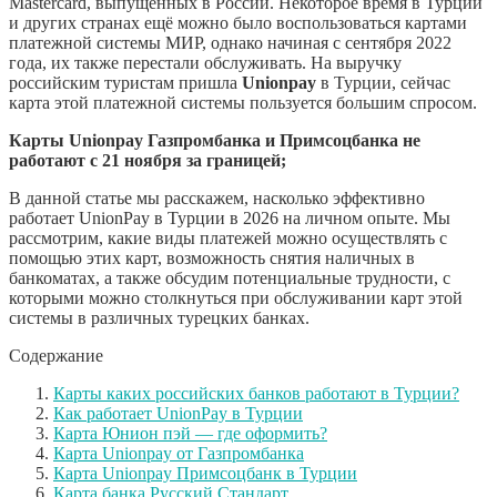
Mastercard, выпущенных в России. Некоторое время в Турции
и других странах ещё можно было воспользоваться картами
платежной системы МИР, однако начиная с сентября 2022
года, их также перестали обслуживать. На выручку
российским туристам пришла
Unionpay
в Турции, сейчас
карта этой платежной системы пользуется большим спросом.
Карты Unionpay Газпромбанка и Примсоцбанка не
работают с 21 ноября за границей;
В данной статье мы расскажем, насколько эффективно
работает UnionPay в Турции в 2026 на личном опыте. Мы
рассмотрим, какие виды платежей можно осуществлять с
помощью этих карт, возможность снятия наличных в
банкоматах, а также обсудим потенциальные трудности, с
которыми можно столкнуться при обслуживании карт этой
системы в различных турецких банках.
Содержание
Карты каких российских банков работают в Турции?
Как работает UnionPay в Турции
Карта Юнион пэй — где оформить?
Карта Unionpay от Газпромбанка
Карта Unionpay Примсоцбанк в Турции
Карта банка Русский Стандарт