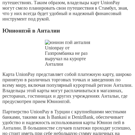
путешествиях. Таким образом, владельцы карт UnionPay
могут смело планировать свои путешествия в Стамбул, зная,
что у них всегда будет удобный и надежный финансовый
инструмент под рукой.
Юнионпэй в Анталии
Unionpay от
Газпромбанка не раз
выручал на курорте
Анталии
Карта UnionPay представляет собой платежную карту, широко
принятую в различных торговых точках и заведениях по
всему миру, включая популярный курортный регион Анталии.
Владельцы этой карты могут расплачиваться в магазинах,
ресторанах, гостиницах и других учреждениях Антальи, где
предусмотрен прием Юнионпэй.
Партнерство UnionPay в Турции с крупнейшими местными
банками, такими как Is Bankasi и DenizBank, обеспечивает
удобство и надежность использования карты Юнион пей в
Анталии. В большинстве случаев платежи проходят успешно,
но стоит иметь при себе небольшую сумму наличных на