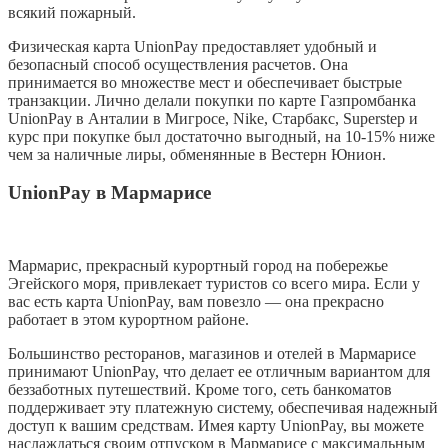
всякий пожарный.
Физическая карта UnionPay предоставляет удобный и
безопасный способ осуществления расчетов. Она
принимается во множестве мест и обеспечивает быстрые
транзакции. Лично делали покупки по карте Газпромбанка
UnionPay в Анталии в Мигросе, Nike, Старбакс, Superstep и
курс при покупке был достаточно выгодный, на 10-15% ниже
чем за наличные лиры, обменянные в Вестерн Юнион.
UnionPay в Мармарисе
Мармарис, прекрасный курортный город на побережье
Эгейского моря, привлекает туристов со всего мира. Если у
вас есть карта UnionPay, вам повезло — она прекрасно
работает в этом курортном районе.
Большинство ресторанов, магазинов и отелей в Мармарисе
принимают UnionPay, что делает ее отличным вариантом для
беззаботных путешествий. Кроме того, сеть банкоматов
поддерживает эту платежную систему, обеспечивая надежный
доступ к вашим средствам. Имея карту UnionPay, вы можете
наслаждаться своим отпуском в Мармарисе с максимальным