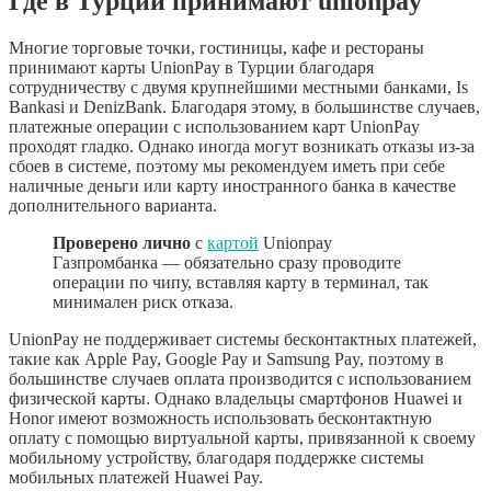
Где в Турции принимают unionpay
Многие торговые точки, гостиницы, кафе и рестораны
принимают карты UnionPay в Турции благодаря
сотрудничеству с двумя крупнейшими местными банками, Is
Bankasi и DenizBank. Благодаря этому, в большинстве случаев,
платежные операции с использованием карт UnionPay
проходят гладко. Однако иногда могут возникать отказы из-за
сбоев в системе, поэтому мы рекомендуем иметь при себе
наличные деньги или карту иностранного банка в качестве
дополнительного варианта.
Проверено лично
с
картой
Unionpay
Газпромбанка — обязательно сразу проводите
операции по чипу, вставляя карту в терминал, так
минимален риск отказа.
UnionPay не поддерживает системы бесконтактных платежей,
такие как Apple Pay, Google Pay и Samsung Pay, поэтому в
большинстве случаев оплата производится с использованием
физической карты. Однако владельцы смартфонов Huawei и
Honor имеют возможность использовать бесконтактную
оплату с помощью виртуальной карты, привязанной к своему
мобильному устройству, благодаря поддержке системы
мобильных платежей Huawei Pay.