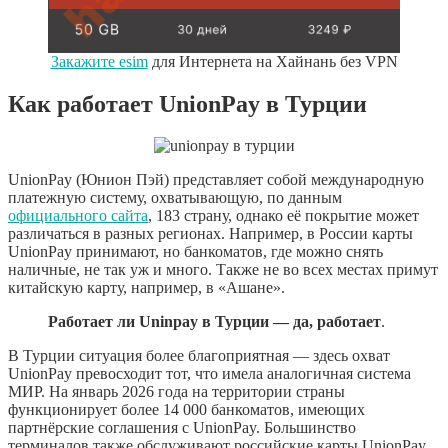
Закажите esim
для Интернета на Хайнань без VPN
Как работает UnionPay в Турции
UnionPay (Юнион Пэй) представляет собой международную
платежную систему, охватывающую, по данным
официального сайта
, 183 страну, однако её покрытие может
различаться в разных регионах. Например, в России карты
UnionPay принимают, но банкоматов, где можно снять
наличные, не так уж и много. Также не во всех местах примут
китайскую карту, например, в «Ашане».
Работает ли Uninpay в Турции — да, работает
.
В Турции ситуация более благоприятная — здесь охват
UnionPay превосходит тот, что имела аналогичная система
МИР. На январь 2026 года на территории страны
функционирует более 14 000 банкоматов, имеющих
партнёрские соглашения с UnionPay. Большинство
терминалов также обслуживают российские карты UnionPay,